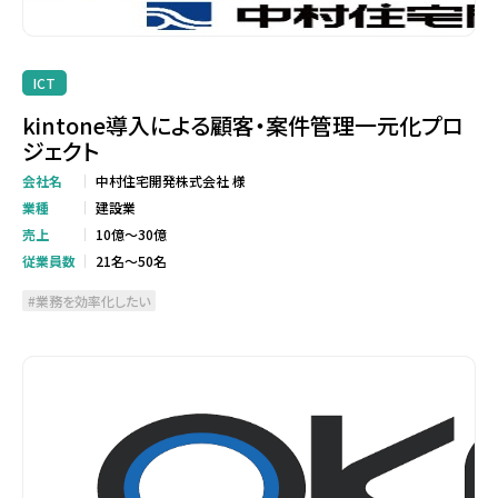
ICT
kintone導入による顧客・案件管理一元化プロ
ジェクト
会社名
中村住宅開発株式会社 様
業種
建設業
売上
10億～30億
従業員数
21名～50名
業務を効率化したい