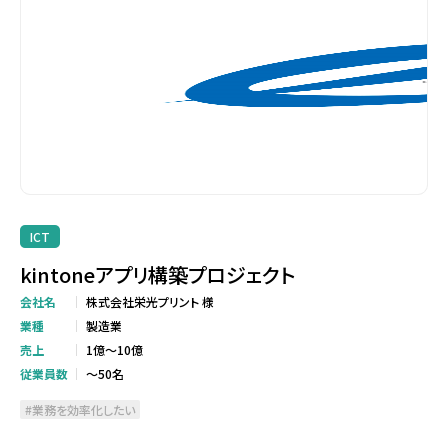
ICT
kintoneアプリ構築プロジェクト
会社名
株式会社栄光プリント 様
業種
製造業
売上
1億～10億
従業員数
～50名
業務を効率化したい