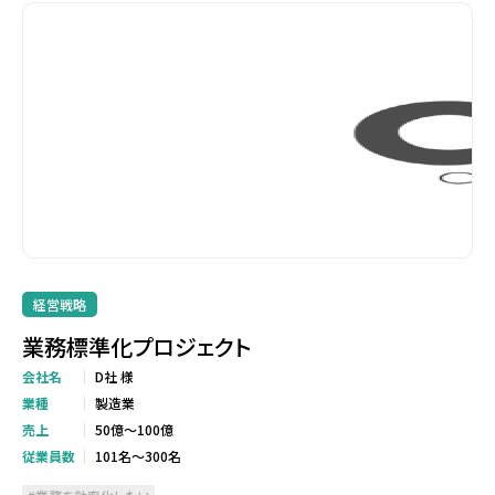
経営戦略
業務標準化プロジェクト
会社名
D社 様
業種
製造業
売上
50億～100億
従業員数
101名～300名