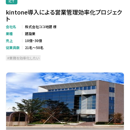
ICT
kintone導入による営業管理効率化プロジェク
ト
会社名
株式会社ココ地建 様
業種
建設業
売上
10億~30億
従業員数
21名～50名
業務を効率化したい