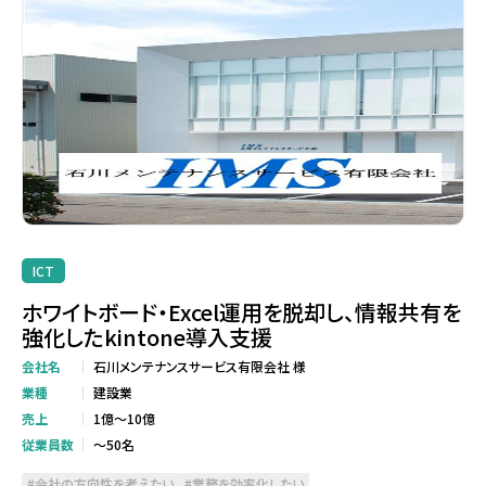
ICT
ホワイトボード・Excel運用を脱却し、情報共有を
強化したkintone導入支援
会社名
石川メンテナンスサービス有限会社 様
業種
建設業
売上
1億～10億
従業員数
～50名
会社の方向性を考えたい
業務を効率化したい