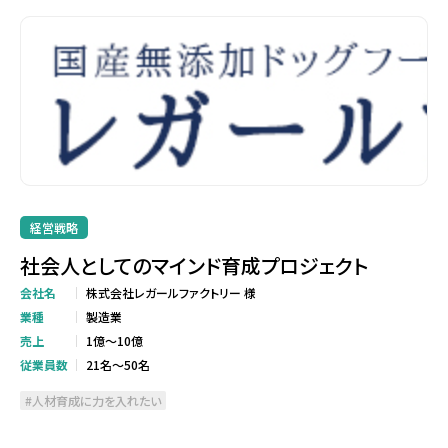
経営戦略
社会人としてのマインド育成プロジェクト
会社名
株式会社レガールファクトリー 様
業種
製造業
売上
1億～10億
従業員数
21名～50名
人材育成に力を入れたい