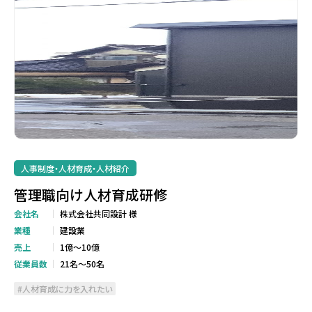
人事制度・人材育成・人材紹介
管理職向け人材育成研修
会社名
株式会社共同設計 様
業種
建設業
売上
1億～10億
従業員数
21名～50名
人材育成に力を入れたい