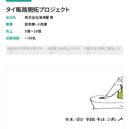
タイ販路開拓プロジェクト
会社名
株式会社海津屋 様
業種
卸売業・小売業
売上
5億～10億
従業員数
～50名
会社の方向性を考えた
収益力を向上させた
新たな市場に進出した
い
い
い