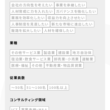
会社の方向性を考えたい
事業を承継したい
人材育成に力を入れたい
ガバナンスを強化したい
業務を効率化したい
収益力を向上させたい
人事制度を見直したい
新たな市場に進出したい
販路を拡大したい
人材を確保したい
業種
その他サービス業
製造業
建設業
地方自治体
宿泊業・飲食サービス業
卸売業・小売業
運輸業
医療・福祉
その他
不動産業・物品賃貸業
従業員数
～50名
51～100名
100名以上
コンサルティング領域
ICT
事業承継・M＆A