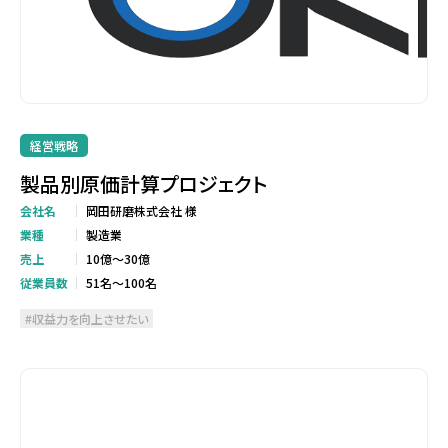
経営戦略
製品別原価計算プロジェクト
会社名
岡田研磨株式会社 様
業種
製造業
売上
10億～30億
従業員数
51名～100名
収益力を向上させたい