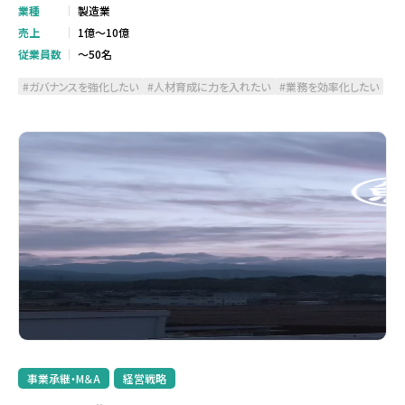
業種
製造業
売上
1億～10億
従業員数
～50名
ガバナンスを強化したい
人材育成に力を入れたい
業務を効率化したい
事業承継・M＆A
経営戦略