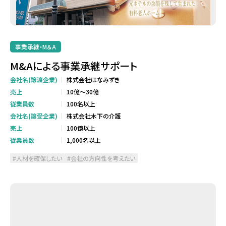
事業承継・M＆A
M&Aによる事業承継サポート
会社名(譲渡企業)
株式会社はなみずき
売上
10億～30億
従業員数
100名以上
会社名(譲受企業)
株式会社木下の介護
売上
100億以上
従業員数
1,000名以上
人材を確保したい
会社の方向性を考えたい