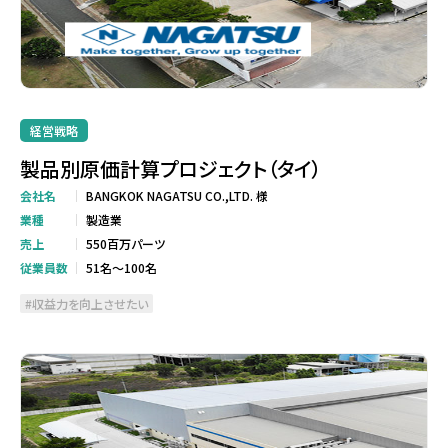
経営戦略
製品別原価計算プロジェクト（タイ）
会社名
BANGKOK NAGATSU CO.,LTD. 様
業種
製造業
売上
550百万パーツ
従業員数
51名～100名
収益力を向上させたい