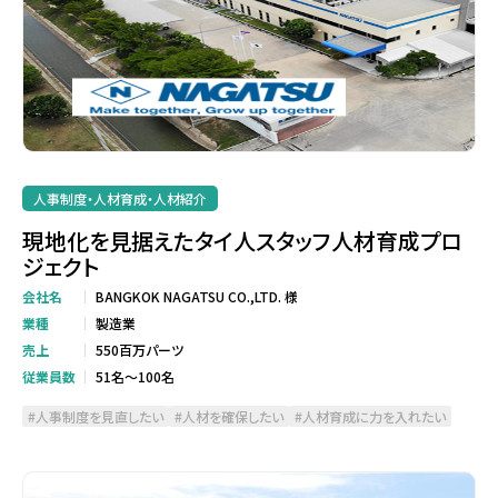
人事制度・人材育成・人材紹介
現地化を見据えたタイ人スタッフ人材育成プロ
ジェクト
会社名
BANGKOK NAGATSU CO.,LTD. 様
業種
製造業
売上
550百万パーツ
従業員数
51名～100名
人事制度を見直したい
人材を確保したい
人材育成に力を入れたい