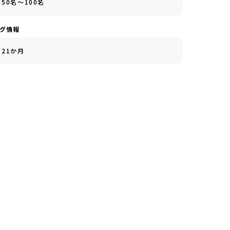
50名～100名
ング情報
21か月