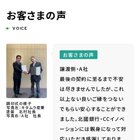
お客さまの声
VOICE
お客さまの声
譲渡側・A社
最後の契約に至るまで不安
は尽きませんでしたが、これ
以上ない良いご縁をつない
調印式の様子
写真左：キタムラ産業
でもらい安心することができ
塗装 北村社長
写真右：A社 社長
ました。北國銀行・CCイノベ
ーションには親身になって対
応いただき感謝しておりま