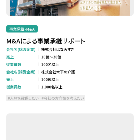
事業承継・M＆A
M&Aによる事業承継サポート
会社名(譲渡企業)
株式会社はなみずき
売上
10億～30億
従業員数
100名以上
会社名(譲受企業)
株式会社木下の介護
売上
100億以上
従業員数
1,000名以上
人材を確保したい
会社の方向性を考えたい