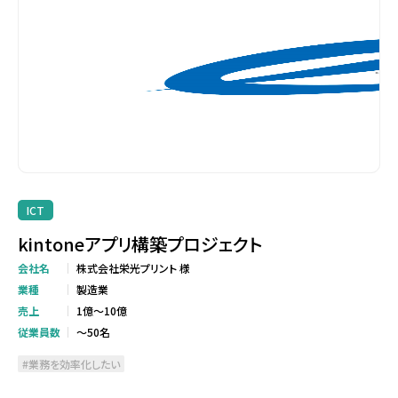
ICT
kintoneアプリ構築プロジェクト
会社名
株式会社栄光プリント 様
業種
製造業
売上
1億～10億
従業員数
～50名
業務を効率化したい