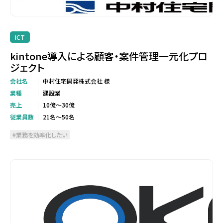
ICT
kintone導入による顧客・案件管理一元化プロ
ジェクト
会社名
中村住宅開発株式会社 様
業種
建設業
売上
10億～30億
従業員数
21名～50名
業務を効率化したい