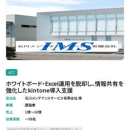
ICT
ホワイトボード・Excel運用を脱却し、情報共有を
強化したkintone導入支援
会社名
石川メンテナンスサービス有限会社 様
業種
建設業
売上
1億～10億
従業員数
～50名
会社の方向性を考えたい
業務を効率化したい