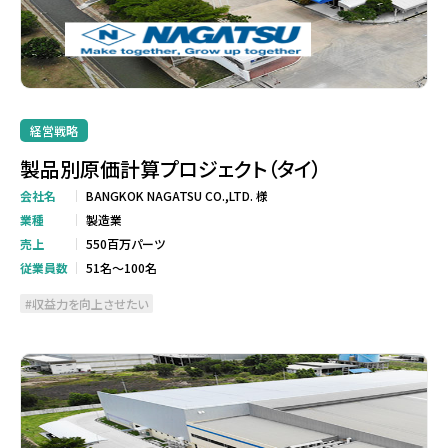
経営戦略
製品別原価計算プロジェクト（タイ）
会社名
BANGKOK NAGATSU CO.,LTD. 様
業種
製造業
売上
550百万パーツ
従業員数
51名～100名
収益力を向上させたい