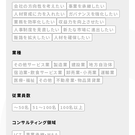
会社の方向性を考えたい
事業を承継したい
人材育成に力を入れたい
ガバナンスを強化したい
業務を効率化したい
収益力を向上させたい
人事制度を見直したい
新たな市場に進出したい
販路を拡大したい
人材を確保したい
業種
その他サービス業
製造業
建設業
地方自治体
宿泊業・飲食サービス業
卸売業・小売業
運輸業
医療・福祉
その他
不動産業・物品賃貸業
従業員数
～50名
51～100名
100名以上
コンサルティング領域
ICT
事業承継・M＆A