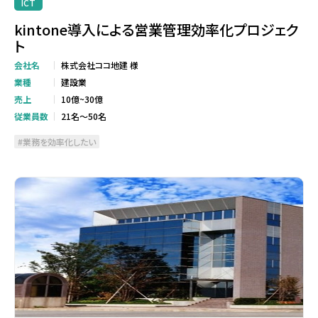
ICT
kintone導入による営業管理効率化プロジェク
ト
会社名
株式会社ココ地建 様
業種
建設業
売上
10億~30億
従業員数
21名～50名
業務を効率化したい