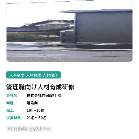
人事制度・人材育成・人材紹介
管理職向け人材育成研修
会社名
株式会社共同設計 様
業種
建設業
売上
1億～10億
従業員数
21名～50名
人材育成に力を入れたい