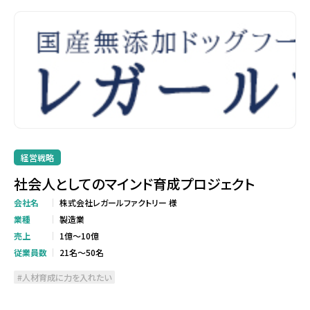
経営戦略
社会人としてのマインド育成プロジェクト
会社名
株式会社レガールファクトリー 様
業種
製造業
売上
1億～10億
従業員数
21名～50名
人材育成に力を入れたい