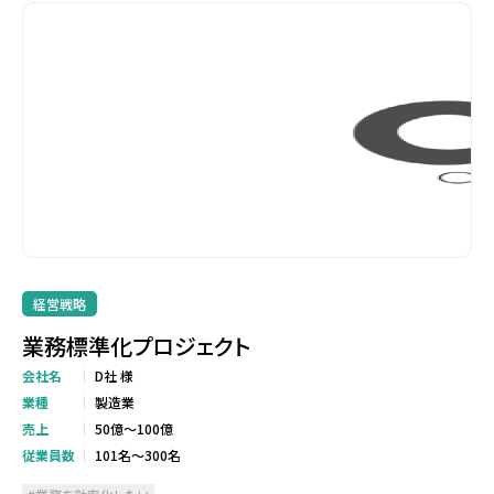
経営戦略
業務標準化プロジェクト
会社名
D社 様
業種
製造業
売上
50億～100億
従業員数
101名～300名