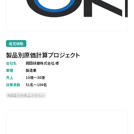
経営戦略
製品別原価計算プロジェクト
会社名
岡田研磨株式会社 様
業種
製造業
売上
10億～30億
従業員数
51名～100名
収益力を向上させたい