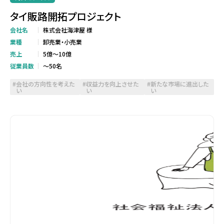
タイ販路開拓プロジェクト
会社名
株式会社海津屋 様
業種
卸売業・小売業
売上
5億～10億
従業員数
～50名
会社の方向性を考えた
収益力を向上させた
新たな市場に進出した
い
い
い