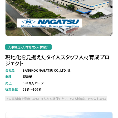
人事制度・人材育成・人材紹介
現地化を見据えたタイ人スタッフ人材育成プロ
ジェクト
会社名
BANGKOK NAGATSU CO.,LTD. 様
業種
製造業
売上
550百万パーツ
従業員数
51名～100名
人事制度を見直したい
人材を確保したい
人材育成に力を入れたい