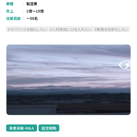
業種
製造業
売上
1億～10億
従業員数
～50名
ガバナンスを強化したい
人材育成に力を入れたい
業務を効率化したい
事業承継・M＆A
経営戦略