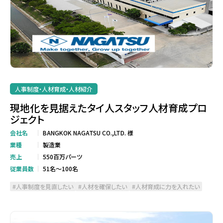
人事制度・人材育成・人材紹介
現地化を見据えたタイ人スタッフ人材育成プロ
ジェクト
会社名
BANGKOK NAGATSU CO.,LTD. 様
業種
製造業
売上
550百万パーツ
従業員数
51名～100名
人事制度を見直したい
人材を確保したい
人材育成に力を入れたい