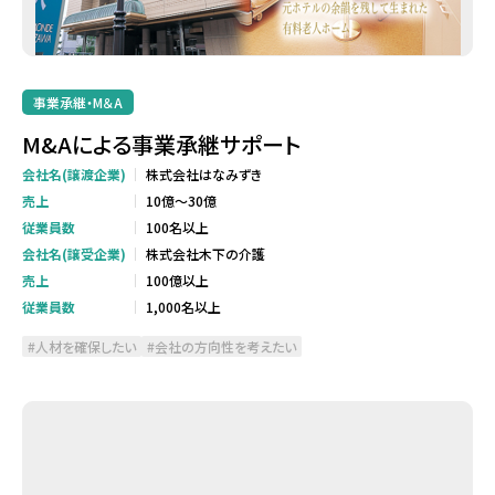
事業承継・M＆A
M&Aによる事業承継サポート
会社名(譲渡企業)
株式会社はなみずき
売上
10億～30億
従業員数
100名以上
会社名(譲受企業)
株式会社木下の介護
売上
100億以上
従業員数
1,000名以上
人材を確保したい
会社の方向性を考えたい