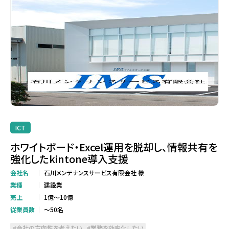
ICT
ホワイトボード・Excel運用を脱却し、情報共有を
強化したkintone導入支援
会社名
石川メンテナンスサービス有限会社 様
業種
建設業
売上
1億～10億
従業員数
～50名
会社の方向性を考えたい
業務を効率化したい