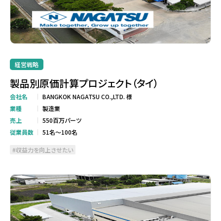
経営戦略
製品別原価計算プロジェクト（タイ）
会社名
BANGKOK NAGATSU CO.,LTD. 様
業種
製造業
売上
550百万パーツ
従業員数
51名～100名
収益力を向上させたい