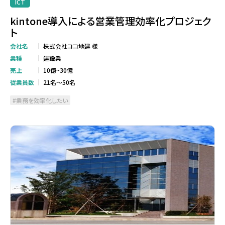
ICT
kintone導入による営業管理効率化プロジェク
ト
会社名
株式会社ココ地建 様
業種
建設業
売上
10億~30億
従業員数
21名～50名
業務を効率化したい