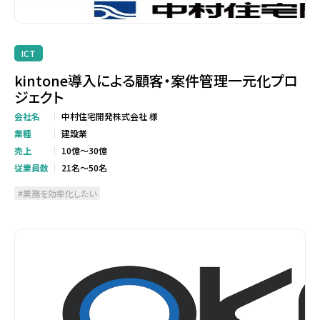
ICT
kintone導入による顧客・案件管理一元化プロ
ジェクト
会社名
中村住宅開発株式会社 様
業種
建設業
売上
10億～30億
従業員数
21名～50名
業務を効率化したい