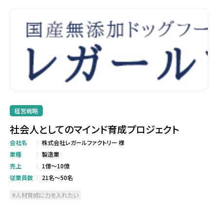
経営戦略
社会人としてのマインド育成プロジェクト
会社名
株式会社レガールファクトリー 様
業種
製造業
売上
1億～10億
従業員数
21名～50名
人材育成に力を入れたい