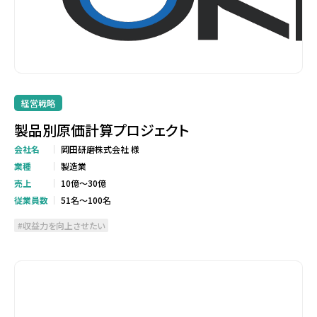
経営戦略
製品別原価計算プロジェクト
会社名
岡田研磨株式会社 様
業種
製造業
売上
10億～30億
従業員数
51名～100名
収益力を向上させたい