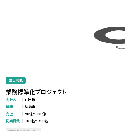
経営戦略
業務標準化プロジェクト
会社名
D社 様
業種
製造業
売上
50億～100億
従業員数
101名～300名