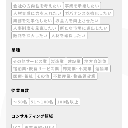
会社の方向性を考えたい
事業を承継したい
人材育成に力を入れたい
ガバナンスを強化したい
業務を効率化したい
収益力を向上させたい
人事制度を見直したい
新たな市場に進出したい
販路を拡大したい
人材を確保したい
業種
その他サービス業
製造業
建設業
地方自治体
宿泊業・飲食サービス業
卸売業・小売業
運輸業
医療・福祉
その他
不動産業・物品賃貸業
従業員数
～50名
51～100名
100名以上
コンサルティング領域
ICT
事業承継・M＆A