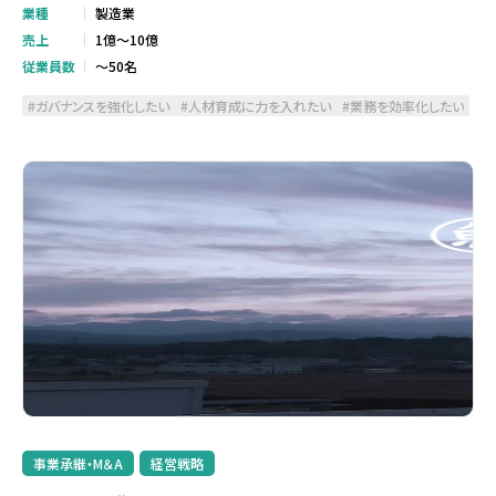
業種
製造業
売上
1億～10億
従業員数
～50名
ガバナンスを強化したい
人材育成に力を入れたい
業務を効率化したい
事業承継・M＆A
経営戦略