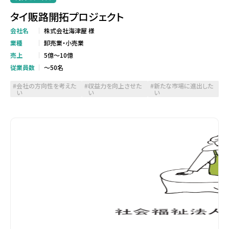
タイ販路開拓プロジェクト
会社名
株式会社海津屋 様
業種
卸売業・小売業
売上
5億～10億
従業員数
～50名
会社の方向性を考えた
収益力を向上させた
新たな市場に進出した
い
い
い