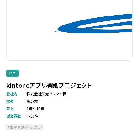
ICT
kintoneアプリ構築プロジェクト
会社名
株式会社栄光プリント 様
業種
製造業
売上
1億～10億
従業員数
～50名
業務を効率化したい