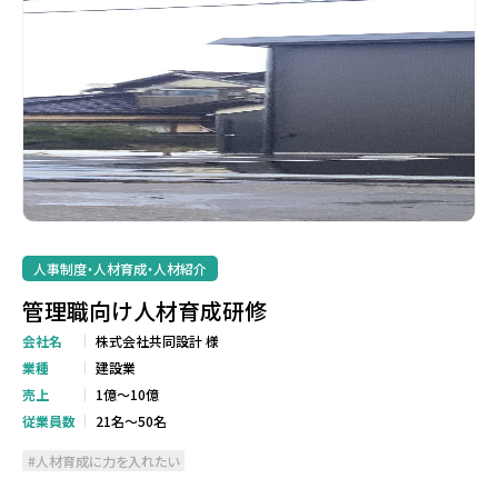
人事制度・人材育成・人材紹介
管理職向け人材育成研修
会社名
株式会社共同設計 様
業種
建設業
売上
1億～10億
従業員数
21名～50名
人材育成に力を入れたい