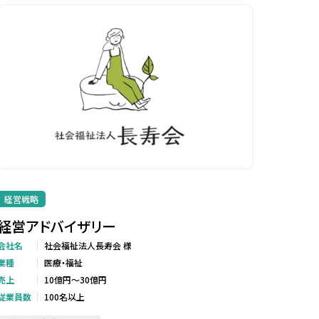
経営戦略
経営アドバイザリー
会社名
社会福祉法人長寿会 様
業種
医療・福祉
売上
10億円～30億円
従業員数
100名以上