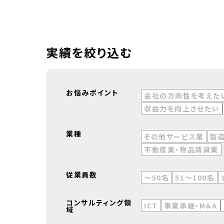
実績を絞り込む
お悩みポイント
会社の方向性を考えた
収益力を向上させたい
業種
その他サービス業
製
不動産業・物品賃貸業
従業員数
～50名
51～100名
コンサルティング領
ICT
事業承継・M＆A
域