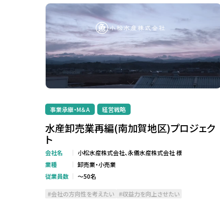
事業承継・M＆A
経営戦略
水産卸売業再編(南加賀地区)プロジェク
ト
会社名
小松水産株式会社、永儀水産株式会社 様
業種
卸売業・小売業
従業員数
～50名
会社の方向性を考えたい
収益力を向上させたい