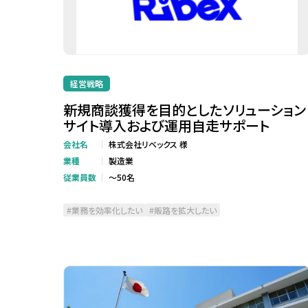
経営戦略
新規商談獲得を目的としたソリューション
サイト導入および運用自走サポート
会社名
株式会社リベックス 様
業種
製造業
従業員数
～50名
業務を効率化したい
販路を拡大したい