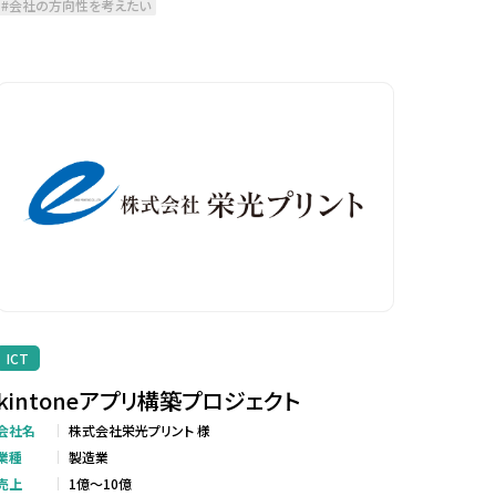
会社の方向性を考えたい
ICT
kintoneアプリ構築プロジェクト
会社名
株式会社栄光プリント 様
業種
製造業
売上
1億～10億