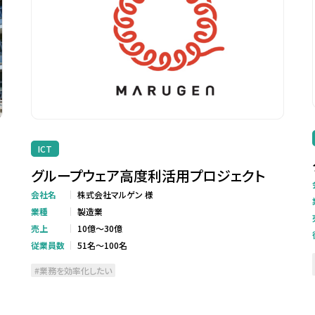
ICT
グループウェア高度利活用プロジェクト
会社名
株式会社マルゲン 様
業種
製造業
売上
10億～30億
従業員数
51名～100名
業務を効率化したい