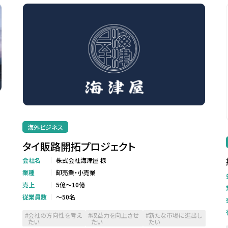
海外ビジネス
タイ販路開拓プロジェクト
会社名
株式会社海津屋 様
業種
卸売業・小売業
売上
5億～10億
従業員数
～50名
会社の方向性を考え
収益力を向上させ
新たな市場に進出し
たい
たい
たい