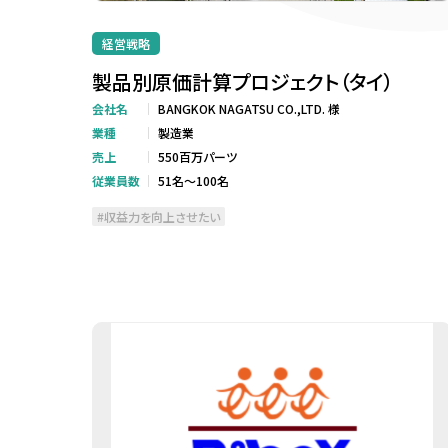
経営戦略
製品別原価計算プロジェクト（タイ）
会社名
BANGKOK NAGATSU CO.,LTD. 様
業種
製造業
売上
550百万パーツ
従業員数
51名～100名
収益力を向上させたい