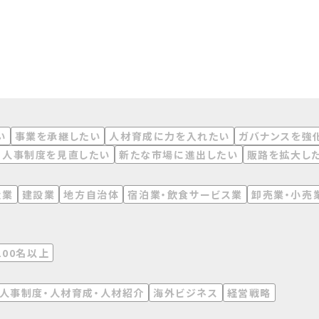
い
事業を承継したい
人材育成に力を入れたい
ガバナンスを強
人事制度を見直したい
新たな市場に進出したい
販路を拡大し
造業
建設業
地方自治体
宿泊業・飲食サービス業
卸売業・小売
100名以上
人事制度・人材育成・人材紹介
海外ビジネス
経営戦略