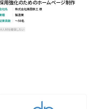
採用強化のためのホームページ制作
会社名
株式会社髙田鉄工 様
業種
製造業
従業員数
～50名
人材を確保したい