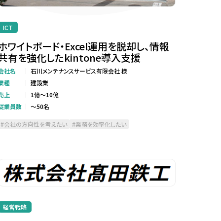
ICT
ホワイトボード・Excel運用を脱却し、情報
共有を強化したkintone導入支援
会社名
石川メンテナンスサービス有限会社 様
業種
建設業
売上
1億～10億
従業員数
～50名
会社の方向性を考えたい
業務を効率化したい
経営戦略