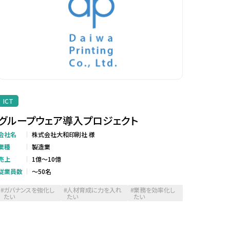
ICT
グループウェア導入プロジェクト
会社名
株式会社大和印刷社 様
業種
製造業
売上
1億～10億
従業員数
～50名
ガバナンスを強化し
人材育成に力を入れ
業務を効率化し
たい
たい
たい