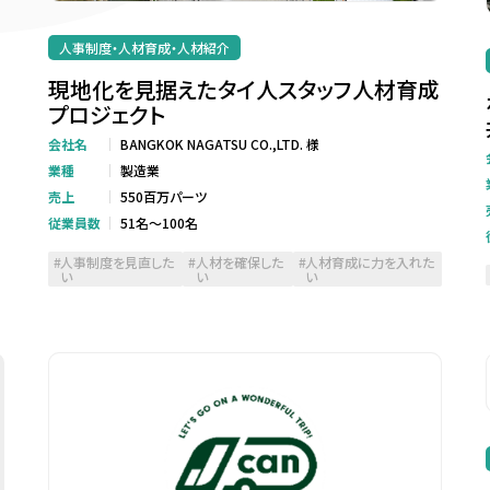
人事制度・人材育成・人材紹介
現地化を見据えたタイ人スタッフ人材育成
プロジェクト
会社名
BANGKOK NAGATSU CO.,LTD. 様
業種
製造業
売上
550百万パーツ
従業員数
51名～100名
人事制度を見直した
人材を確保した
人材育成に力を入れた
い
い
い