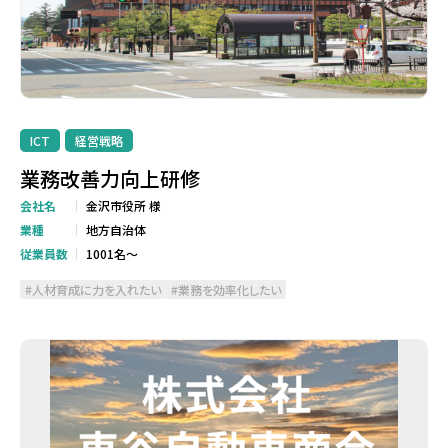
ICT
経営戦略
業務改善力向上研修
会社名
金沢市役所 様
業種
地方自治体
従業員数
1001名～
人材育成に力を入れたい
業務を効率化したい