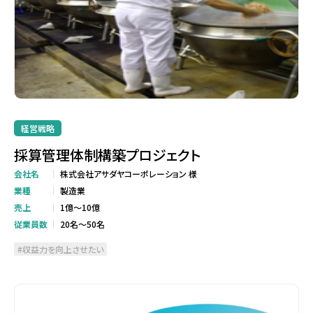
経営戦略
採算管理体制構築プロジェクト
会社名
株式会社アサダヤコーポレーション 様
業種
製造業
売上
1億～10億
従業員数
20名～50名
収益力を向上させたい