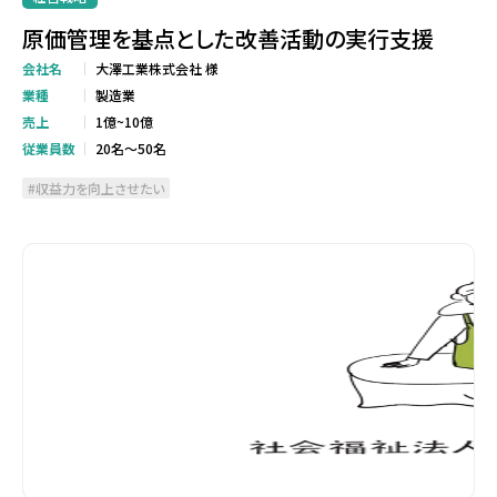
原価管理を基点とした改善活動の実行支援
会社名
大澤工業株式会社 様
業種
製造業
売上
1億~10億
従業員数
20名～50名
収益力を向上させたい