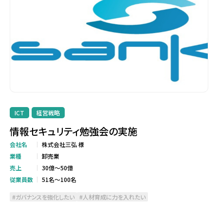
ICT
経営戦略
情報セキュリティ勉強会の実施
会社名
株式会社三弘 様
業種
卸売業
売上
30億～50億
従業員数
51名～100名
ガバナンスを強化したい
人材育成に力を入れたい