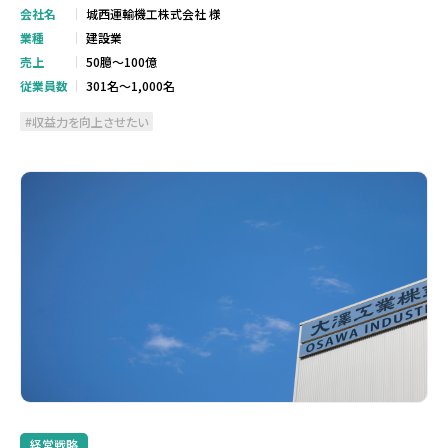
会社名
城西運輸機工株式会社 様
業種
建設業
売上
50臆～100億
従業員数
301名～1,000名
収益力を向上させたい
経営戦略