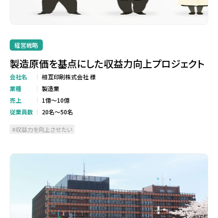
経営戦略
製造原価を基点にした収益力向上プロジェクト
会社名
相互印刷株式会社 様
業種
製造業
売上
1億～10億
従業員数
20名～50名
収益力を向上させたい