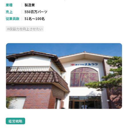
業種
製造業
売上
550百万パーツ
従業員数
51名～100名
収益力を向上させたい
経営戦略