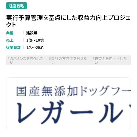
経営戦略
実行予算管理を基点にした収益力向上プロジェ
クト
業種
建設業
売上
1億～10億
従業員数
1名～20名
ガバナンスを強化した
会社の方向性を考えた
収益力を向上させた
い
い
い