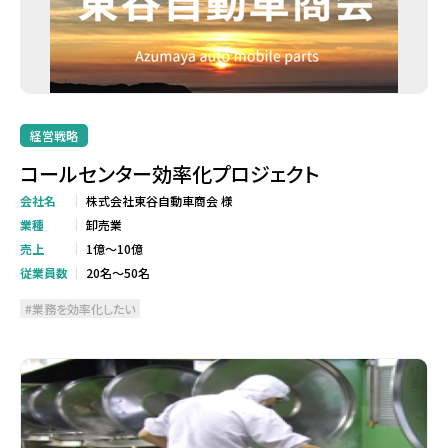
経営戦略
コールセンター効率化プロジェクト
会社名
株式会社東谷自動車商会 様
業種
卸売業
売上
1億～10億
従業員数
20名～50名
業務を効率化したい