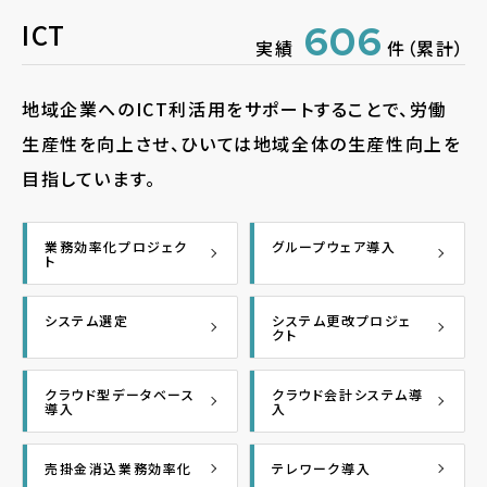
ICT
606
実績
件（累計）
地域企業へのICT利活用をサポートすることで、労働
生産性を向上させ、ひいては地域全体の生産性向上を
目指しています。
業務効率化プロジェク
グループウェア導入
ト
システム選定
システム更改プロジェ
クト
クラウド型データベース
クラウド会計システム導
導入
入
売掛金消込業務効率化
テレワーク導入