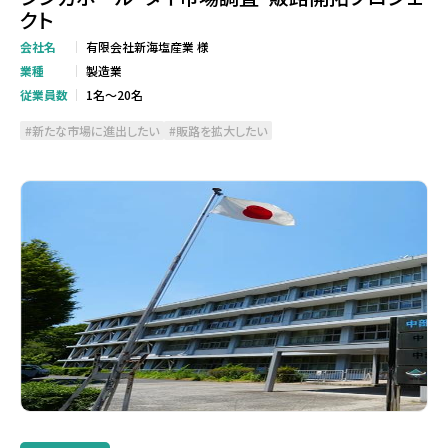
クト
会社名
有限会社新海塩産業 様
業種
製造業
従業員数
1名～20名
新たな市場に進出したい
販路を拡大したい