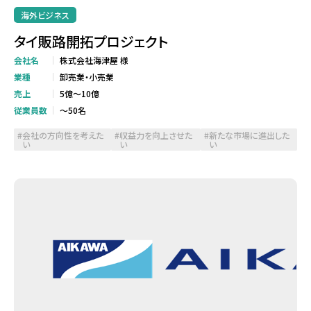
海外ビジネス
タイ販路開拓プロジェクト
会社名
株式会社海津屋 様
業種
卸売業・小売業
売上
5億～10億
従業員数
～50名
会社の方向性を考えた
収益力を向上させた
新たな市場に進出した
い
い
い