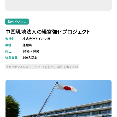
海外ビジネス
中国現地法人の経営強化プロジェクト
会社名
株式会社アイカワ 様
業種
運輸業
売上
10億～30億
従業員数
100名以上
ガバナンスを強化したい
会社の方向性を考えたい