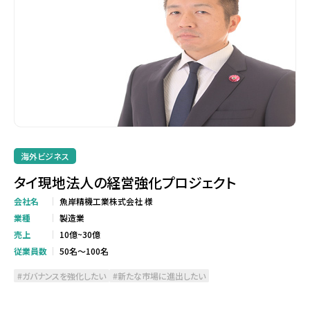
海外ビジネス
タイ現地法人の経営強化プロジェクト
会社名
魚岸精機工業株式会社 様
業種
製造業
売上
10億~30億
従業員数
50名～100名
ガバナンスを強化したい
新たな市場に進出したい