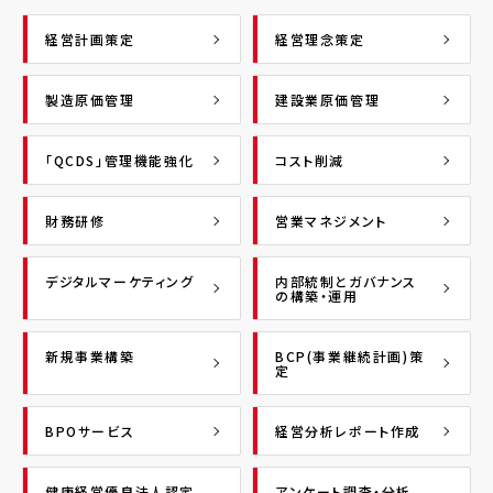
経営計画策定
経営理念策定
製造原価管理
建設業原価管理
「QCDS」管理機能強化
コスト削減
財務研修
営業マネジメント
デジタルマーケティング
内部統制とガバナンス
の構築・運用
新規事業構築
BCP(事業継続計画)策
定
BPOサービス
経営分析レポート作成
健康経営優良法人認定
アンケート調査・分析