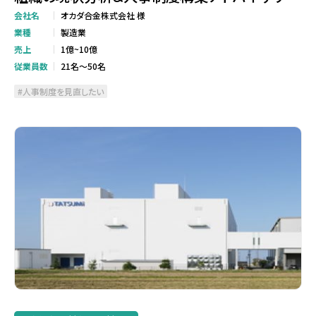
会社名
オカダ合金株式会社 様
業種
製造業
売上
1億~10億
従業員数
21名～50名
人事制度を見直したい