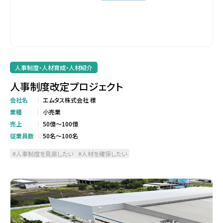
人事制度・人材育成・人材紹介
人事制度改定プロジェクト
会社名
エムタス株式会社 様
業種
小売業
売上
50億～100億
従業員数
50名～100名
人事制度を見直したい
人材を確保したい