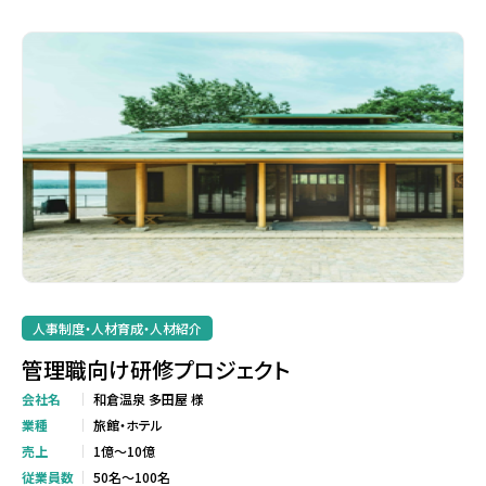
人事制度・人材育成・人材紹介
管理職向け研修プロジェクト
会社名
和倉温泉 多田屋 様
業種
旅館・ホテル
売上
1億～10億
従業員数
50名～100名