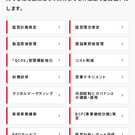
します。
経営計画策定
経営理念策定
製造原価管理
建設業原価管理
「QCDS」管理機能強化
コスト削減
財務研修
営業マネジメント
デジタルマーケティング
内部統制とガバナンス
の構築・運用
新規事業構築
BCP(事業継続計画)策
定
BPOサービス
経営分析レポート作成