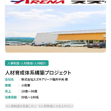
人事制度・人材育成・人材紹介
人材育成体系構築プロジェクト
会社名
株式会社スズキアリーナ福井中央 様
業種
小売業
売上
10億～30億
従業員数
50名～100名
人事制度を見直したい
人材育成に力を入れたい