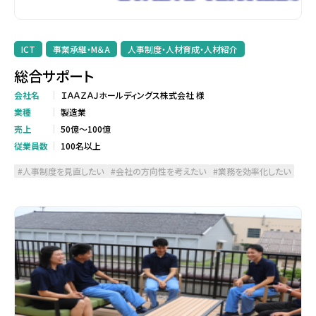
ICT
事業承継・M＆A
人事制度・人材育成・人材紹介
総合サポート
会社名
ＩＡＡＺＡＪホールディングス株式会社 様
業種
製造業
売上
50億～100億
従業員数
100名以上
人事制度を見直したい
会社の方向性を考えたい
業務を効率化したい