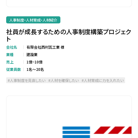
人事制度・人材育成・人材紹介
社員が成長するための人事制度構築プロジェク
ト
会社名
有限会社西村瓦工業 様
業種
建設業
売上
1億~10億
従業員数
1名～20名
人事制度を見直したい
人材を確保したい
人材育成に力を入れたい