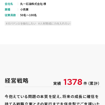
会社名
丸一石油株式会社 様
業種
小売業
従業員数
50名～100名
ガバナンスを強化したい
人材育成に力を入れたい
経営戦略
1378
実績
件（累計）
今抱えている問題の本質を捉え、将来の成長に確信を
持てる戦略立案とその実行までを伴走型でご支援いた