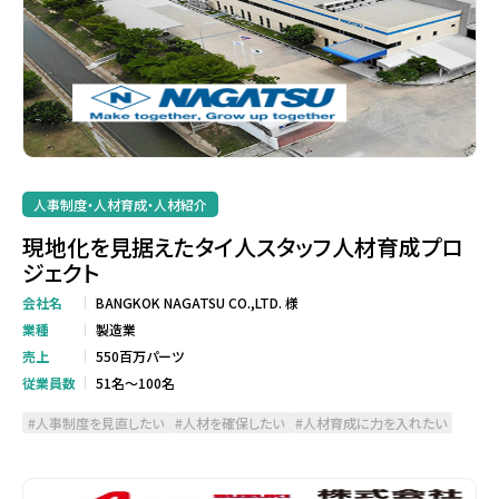
人事制度・人材育成・人材紹介
現地化を見据えたタイ人スタッフ人材育成プロ
ジェクト
会社名
BANGKOK NAGATSU CO.,LTD. 様
業種
製造業
売上
550百万パーツ
従業員数
51名～100名
人事制度を見直したい
人材を確保したい
人材育成に力を入れたい