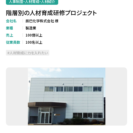
人事制度・人材育成・人材紹介
階層別の人材育成研修プロジェクト
会社名
辰巳化学株式会社 様
業種
製造業
売上
100億以上
従業員数
100名以上
人材育成に力を入れたい