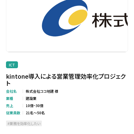
ICT
kintone導入による営業管理効率化プロジェク
ト
会社名
株式会社ココ地建 様
業種
建設業
売上
10億~30億
従業員数
21名～50名
業務を効率化したい