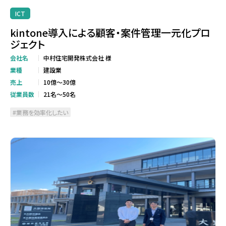
ICT
kintone導入による顧客・案件管理一元化プロ
ジェクト
会社名
中村住宅開発株式会社 様
業種
建設業
売上
10億～30億
従業員数
21名～50名
業務を効率化したい