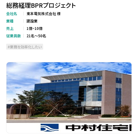
総務経理BPRプロジェクト
会社名
東本電気株式会社 様
業種
建設業
売上
1億~10億
従業員数
21名～50名
業務を効率化したい