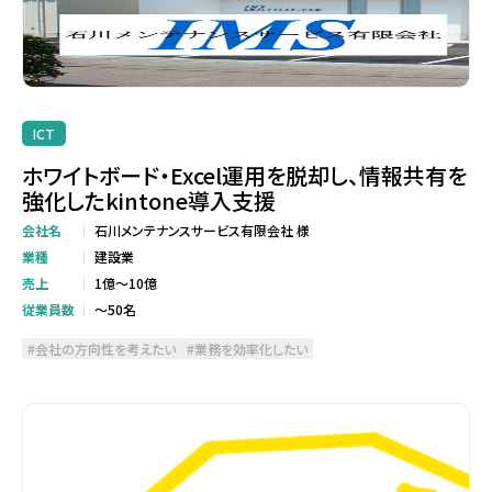
ICT
ホワイトボード・Excel運用を脱却し、情報共有を
強化したkintone導入支援
会社名
石川メンテナンスサービス有限会社 様
業種
建設業
売上
1億～10億
従業員数
～50名
会社の方向性を考えたい
業務を効率化したい