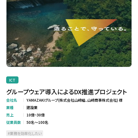
ICT
グループウェア導入によるDX推進プロジェクト
会社名
YAMAZAKIグループ(株式会社山﨑組、山﨑商事株式会社) 様
業種
建設業
売上
10億~30億
従業員数
50名～100名
業務を効率化したい