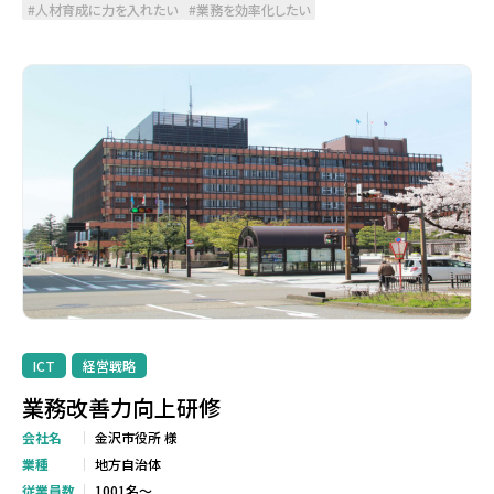
人材育成に力を入れたい
業務を効率化したい
ICT
経営戦略
業務改善力向上研修
会社名
金沢市役所 様
業種
地方自治体
従業員数
1001名～