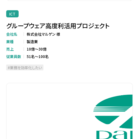
ICT
グループウェア高度利活用プロジェクト
会社名
株式会社マルゲン 様
業種
製造業
売上
10億～30億
従業員数
51名～100名
業務を効率化したい