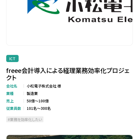
ICT
freee会計導入による経理業務効率化プロジェ
クト
会社名
小松電子株式会社 様
業種
製造業
売上
50億～100億
従業員数
101名～300名
業務を効率化したい