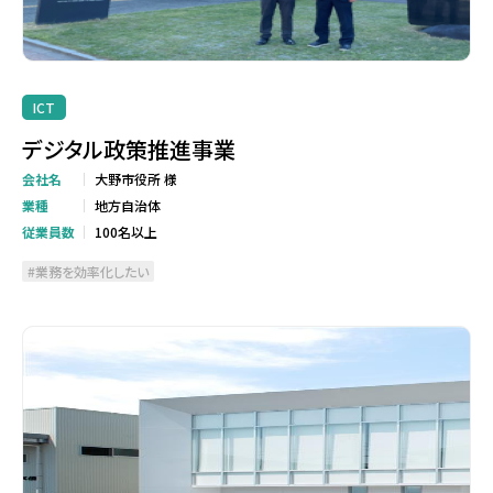
ICT
デジタル政策推進事業
会社名
大野市役所 様
業種
地方自治体
従業員数
100名以上
業務を効率化したい