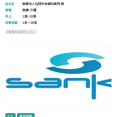
会社名
医療法人社団中央歯科医院 様
業種
医療・介護
売上
1億~10億
従業員数
1名～20名
業務を効率化したい
ICT
経営戦略