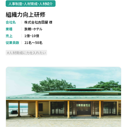
人事制度・人材育成・人材紹介
組織力向上研修
会社名
株式会社吉田屋 様
業種
旅館・ホテル
売上
1億~10億
従業員数
21名～50名
人材育成に力を入れたい