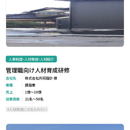
人事制度・人材育成・人材紹介
管理職向け人材育成研修
会社名
株式会社共同設計 様
業種
建設業
売上
1億～10億
従業員数
21名～50名
人材育成に力を入れたい