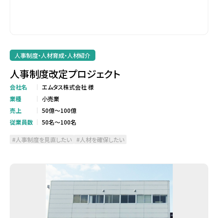
人事制度・人材育成・人材紹介
人事制度改定プロジェクト
会社名
エムタス株式会社 様
業種
小売業
売上
50億～100億
従業員数
50名～100名
人事制度を見直したい
人材を確保したい