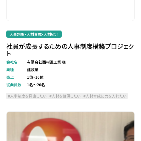
人事制度・人材育成・人材紹介
社員が成長するための人事制度構築プロジェク
ト
会社名
有限会社西村瓦工業 様
業種
建設業
売上
1億~10億
従業員数
1名～20名
人事制度を見直したい
人材を確保したい
人材育成に力を入れたい