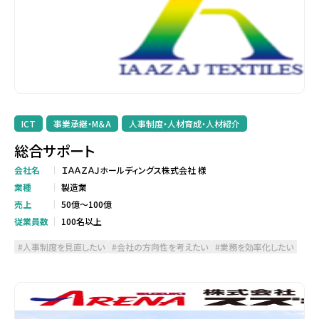
ICT
事業承継・M＆A
人事制度・人材育成・人材紹介
総合サポート
会社名
ＩＡＡＺＡＪホールディングス株式会社 様
業種
製造業
売上
50億～100億
従業員数
100名以上
人事制度を見直したい
会社の方向性を考えたい
業務を効率化したい