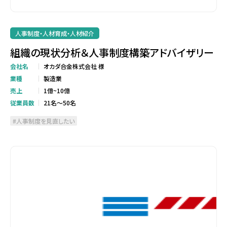
人事制度・人材育成・人材紹介
組織の現状分析＆人事制度構築アドバイザリー
会社名
オカダ合金株式会社 様
業種
製造業
売上
1億~10億
従業員数
21名～50名
人事制度を見直したい