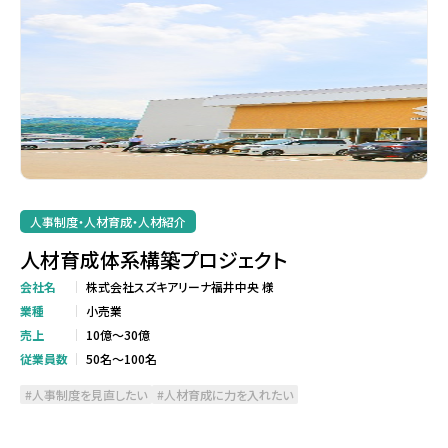
人事制度・人材育成・人材紹介
人材育成体系構築プロジェクト
会社名
株式会社スズキアリーナ福井中央 様
業種
小売業
売上
10億～30億
従業員数
50名～100名
人事制度を見直したい
人材育成に力を入れたい