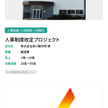
人事制度・人材育成・人材紹介
人事制度改定プロジェクト
会社名
株式会社有川製作所 様
業種
製造業
売上
1億～10億
従業員数
20名～50名
人事制度を見直したい