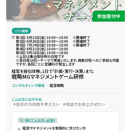
参加受付中
リアル開催
第1回：5月22日(金) 10:00～18:00 ※開催終了
第2回：6月26日(金) 10:00～18:00 ※開催終了
第3回：7月24日(金) 10:00～18:00 ※開催終了
第4回：8月21日(金) 10:00～18:00
第5回：9月18日(金) 10:00～18:00
※上記は集合型研修の日程です
※各日程は同一テーマで実施いたします。複数日程へのご参加も可能
ですが、各回ごとに受講料が発生します
経営を疑似体験。1日で「計画・実行・決算」まで。
戦略MGマネジメントゲーム研修
コンサルティング領域
経営戦略
こんな方におすすめ
会社の方向性を考えたい
収益力を向上させたい
特にこんな方、必見！
経営やマネジメントを実践的に学びたい方