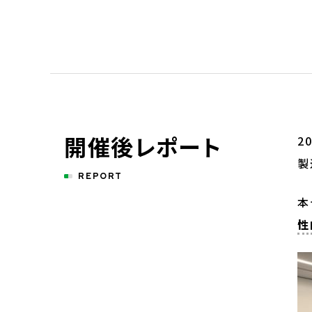
開催後レポート
2
製
REPORT
本
性