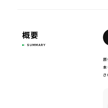
概要
SUMMARY
原
本
さ