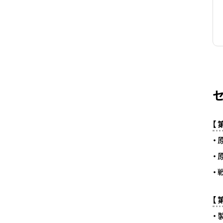
【
・
・
・
【
・