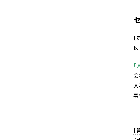
【
株
「
会
人
事
【