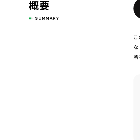
概要
SUMMARY
こ
な
所