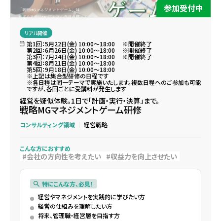
参加受付中
リアル開催
第1回：5月22日(金) 10:00～18:00 ※開催終了
第2回：6月26日(金) 10:00～18:00 ※開催終了
第3回：7月24日(金) 10:00～18:00 ※開催終了
第4回：8月21日(金) 10:00～18:00
第5回：9月18日(金) 10:00～18:00
※上記は集合型研修の日程です
※各日程は同一テーマで実施いたします。複数日程へのご参加も可能
ですが、各回ごとに受講料が発生します
経営を疑似体験。1日で「計画・実行・決算」まで。
戦略MGマネジメントゲーム研修
コンサルティング領域
経営戦略
こんな方におすすめ
会社の方向性を考えたい
収益力を向上させたい
特にこんな方、必見！
経営やマネジメントを実践的に学びたい方
経営の仕組みを理解したい方
将来、管理職・経営層を目指す方