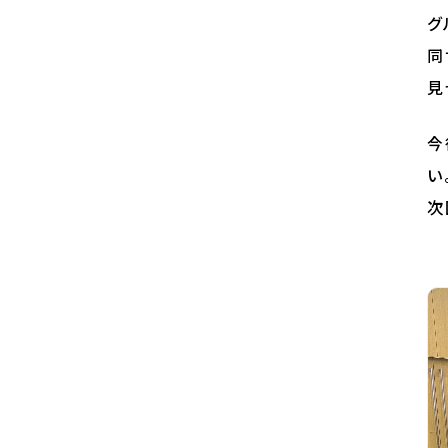
グ
同
見
今
い
次