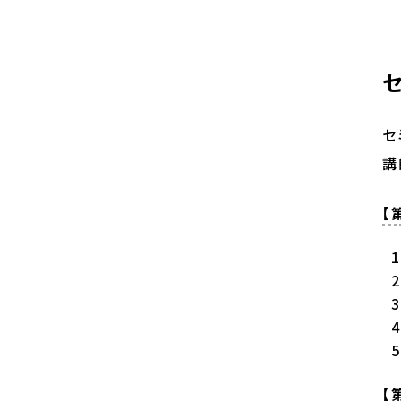
セ
講
【
【