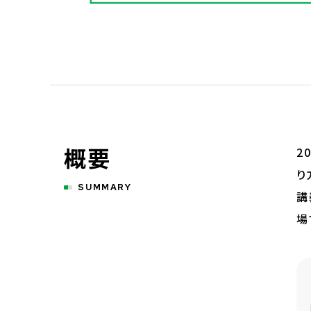
概要
2
り
SUMMARY
講
場