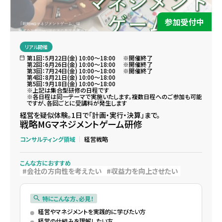
参加受付中
リアル開催
第1回：5月22日(金) 10:00～18:00 ※開催終了
第2回：6月26日(金) 10:00～18:00 ※開催終了
第3回：7月24日(金) 10:00～18:00 ※開催終了
第4回：8月21日(金) 10:00～18:00
第5回：9月18日(金) 10:00～18:00
※上記は集合型研修の日程です
※各日程は同一テーマで実施いたします。複数日程へのご参加も可能
ですが、各回ごとに受講料が発生します
経営を疑似体験。1日で「計画・実行・決算」まで。
戦略MGマネジメントゲーム研修
コンサルティング領域
経営戦略
こんな方におすすめ
会社の方向性を考えたい
収益力を向上させたい
特にこんな方、必見！
経営やマネジメントを実践的に学びたい方
経営の仕組みを理解したい方