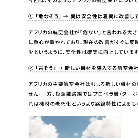
今回は、そのようなアフリカの航空業界について
①
「危なそう」 → 実は安全性は着実に改善し
アフリカの航空会社が「危ない」と言われる大
に重心が置かれており、現在の改善がすぐに反
少というように、安全性は確実に向上しています
② 「古そう」 → 新しい機材を導入する航空会
アフリカの主要航空会社はむしろ新しい機材の
せん。一方、短距離路線ではプロペラ機（ターボ
れは機材の老朽化というより路線特性によるも