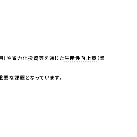
用）や省力化投資等を通じた
生産性向上策
（業
重要な課題となっています。