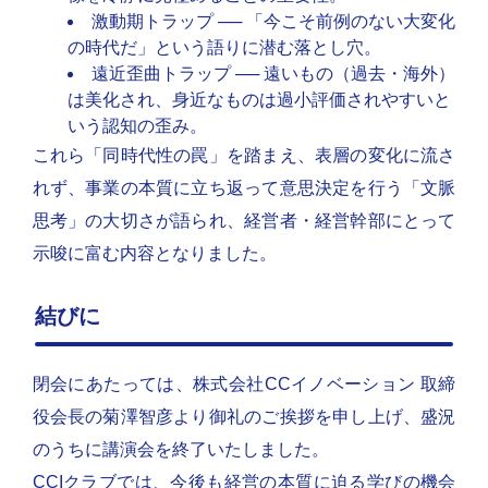
激動期トラップ ── 「今こそ前例のない大変化
の時代だ」という語りに潜む落とし穴。
遠近歪曲トラップ ── 遠いもの（過去・海外）
は美化され、身近なものは過小評価されやすいと
いう認知の歪み。
これら「同時代性の罠」を踏まえ、表層の変化に流さ
れず、事業の本質に立ち返って意思決定を行う「文脈
思考」の大切さが語られ、経営者・経営幹部にとって
示唆に富む内容となりました。
結びに
閉会にあたっては、株式会社CCイノベーション 取締
役会長の菊澤智彦より御礼のご挨拶を申し上げ、盛況
のうちに講演会を終了いたしました。
CCIクラブでは、今後も経営の本質に迫る学びの機会