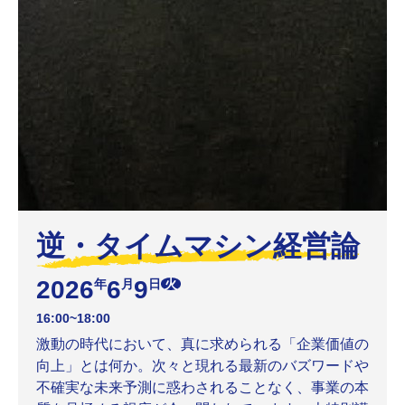
逆・タイムマシン経営論
2026
6
9
年
月
日
火
16:00~18:00
激動の時代において、真に求められる「企業価値の
向上」とは何か。次々と現れる最新のバズワードや
不確実な未来予測に惑わされることなく、事業の本