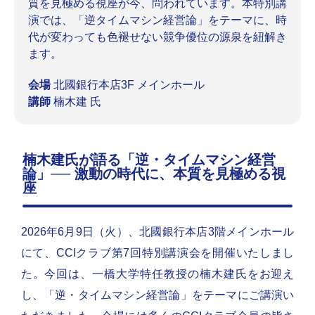
質を見極める視座が今、問われています。本特別講
演では、「逆タイムマシン経営論」をテーマに、時
代が変わっても色褪せない競争優位の源泉を紐解き
ます。
会場
北國銀行本店3F メインホール
講師
楠木建 氏
楠木建氏が語る「逆・タイムマシン経営
論」── 激動の時代に、本質を見極める視
座
2026年6月9日（火）、北國銀行本店3階メインホール
にて、CCIクラブ第7回特別講演会を開催いたしまし
た。今回は、一橋大学特任教授の楠木建氏をお迎え
し、「逆・タイムマシン経営論」をテーマにご講演い